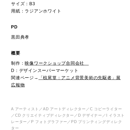
サイズ：B3
用紙：ラジアンホワイト
PD
黒田典孝
概要
制作：
映像ワークショップ合同会社
D：デザインスーパーマーケット
関連ページ→
「椋尾篁：アニメ背景美術の先駆者」展
広報物
A アーティスト／AD アートディレクター／C コピーライター
／CD クリエイティブディレクター／D デザイナー／I イラスト
レーター／P フォトグラファー／PD プリンティングディレク
ター