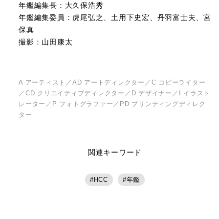
年鑑編集長：大久保浩秀
年鑑編集委員：虎尾弘之、土用下史宏、丹羽富士夫、宮
保真
撮影：山田康太
A アーティスト／AD アートディレクター／C コピーライター
／CD クリエイティブディレクター／D デザイナー／I イラスト
レーター／P フォトグラファー／PD プリンティングディレク
ター
関連キーワード
HCC
年鑑