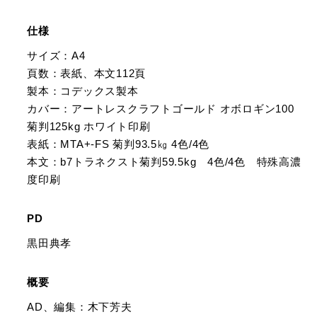
仕様
サイズ：A4
頁数：表紙、本文112頁
製本：コデックス製本
カバー：アートレスクラフトゴールド オボロギン100
菊判125kg ホワイト印刷
表紙：MTA+-FS 菊判93.5㎏ 4色/4色
本文：b7トラネクスト菊判59.5kg 4色/4色 特殊高濃
度印刷
PD
黒田典孝
概要
AD、編集：木下芳夫