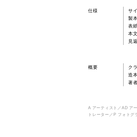
仕様
サイ
製
表紙
本文
見返
概要
ク
造
著
A アーティスト／AD ア
トレーター／P フォトグ