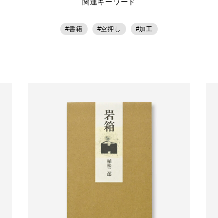
関連キーワード
書籍
空押し
加工