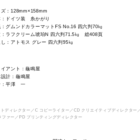
ズ：128mm×158mm
本：ドイツ装 糸かがり
：グムンドカラーマットFS No.16 四六判70㎏
：ラフクリーム琥珀N 四六判71.5㎏ 総408頁
し：アトモス グレー 四六判95㎏
ライアント：龜鳴屋
本設計：龜鳴屋
者：平澤 一
ートディレクター／C コピーライター／CD クリエイティブディレクター／
ラファー／PD プリンティングディレクター