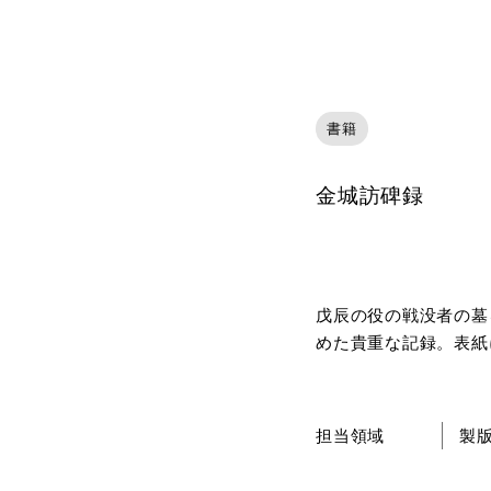
書籍
金城訪碑録
戊辰の役の戦没者の墓
めた貴重な記録。表紙
担当領域
製