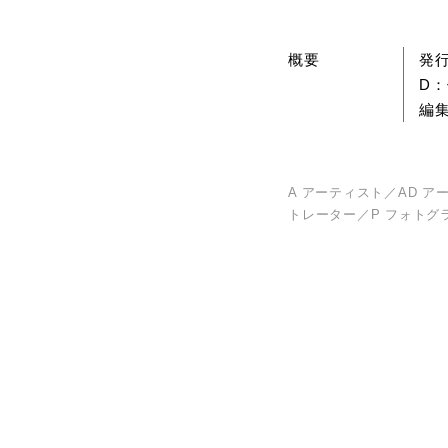
概要
発行
D
編
A アーティスト／AD ア
トレーター／P フォトグ