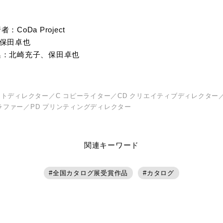
者：CoDa Project
：保田卓也
集：北崎充子、保田卓也
ートディレクター／C コピーライター／CD クリエイティブディレクター／
ラファー／PD プリンティングディレクター
関連キーワード
全国カタログ展受賞作品
カタログ