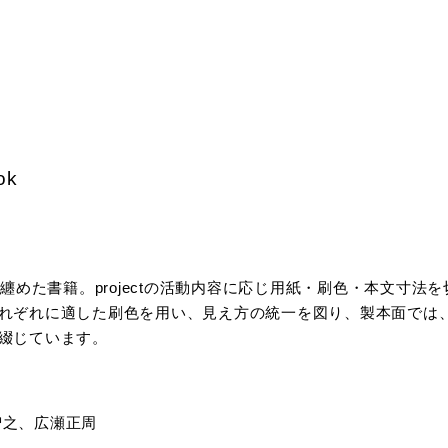
ok
の活動を纏めた書籍。projectの活動内容に応じ用紙・刷色・本文寸
れぞれに適した刷色を用い、見え方の統一を図り、製本面では
綴じています。
智之、広瀬正周