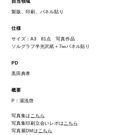
担当領域
製版、印刷、パネル貼り
仕様
サイズ：A3 81点 写真作品
ソルグラフ半光沢紙＋7㎜パネル貼り
PD
黒田典孝
概要
P：湯浅啓
写真集は
こちら
写真集印刷立会いレポは
こちら
写真展DMは
こちら