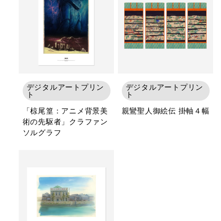
デジタルアートプリン
デジタルアートプリン
ト
ト
「椋尾篁：アニメ背景美
親鸞聖人御絵伝 掛軸４幅
術の先駆者」クラファン
ソルグラフ